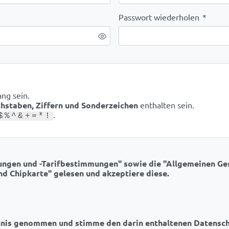
Passwort wiederholen
*
ang sein.
hstaben, Ziffern und Sonderzeichen
enthalten sein.
.
$%^&+=*!
gungen und -Tarifbestimmungen" sowie die "Allgemeinen G
d Chipkarte" gelesen und akzeptiere diese.
ntnis genommen und stimme den darin enthaltenen Datens